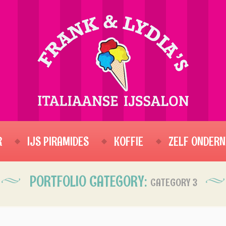
R
IJS PIRAMIDES
KOFFIE
ZELF ONDERN
PORTFOLIO CATEGORY:
CATEGORY 3