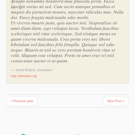
Aenean nonummy hendrerit mau phasellu porta. Fusce
suscipit varius mi sed. Cum sociis natoque penatibus et
magnis dis parturient montes, nascetur ridiculus mus. Nulla
dui. Fusce feugiat malesuada odio morbi.
Ut viverra mauris justo, quis auctor nisi. Suspendisse sit
amet diam diam, eget volutpat lacus. Vestibulum faucibus
scelerisque nisl vitae scelerisque. Sed tristique metus eu
quam viverra malesuada. Cras porta eros nec libero
bibendum sed faucibus felis fringilla. Quisque sed odio
neque. Mauris at nisl ac eros pretium hendrerit vitae et
velit. Aliquam erat volutpat. Proin sit amet erat vel nisl
consectetur auctor et at quam.
Daniel Bullock
,
Consultant
http://demolink.org
« Previous post
Next Post »